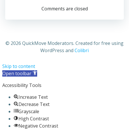
Comments are closed
© 2026 QuickMove Moderators. Created for free using
WordPress and
Colibri
Skip to content
Open toolbar
Accessibility Tools
Increase Text
Decrease Text
Grayscale
High Contrast
Negative Contrast