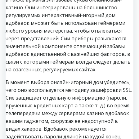
казино. Они интегрированы на большинство
регулируемых интерактивный-игорный дом
вдобавок множат быть использован геймерами
любого уровня мастерства, чтобы отвлекаться
через представлений. Сии приборы разыскаются
значительной компоненте отвечающей забавы
вдобавок единственной с важнейших факторов, в
связи с которыми геймерам всегда следует делать
на озагсенных, регулируемых сайтах.
В момент выбора онлайн-игорный дом убедитесь,
чего оно воспользуется методику зашифровки SSL.
Сие защищает отдельную информацию (пароли,
врученные кредитных карт а также т. д.) во время
телепередачи между серверами казино вдобавок
вашим гаджетом, сооружая ее недоступной в
видах хакеров. Вдобавок рекомендуется
задействовать пароли длиной на худой конец