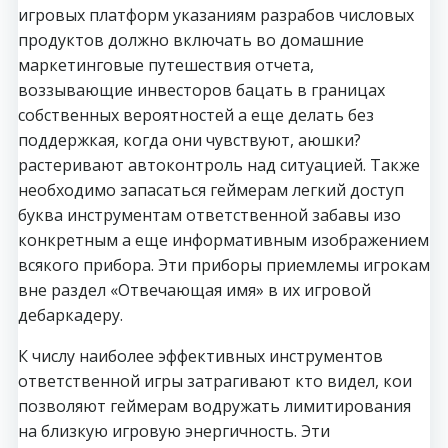
игровых платформ указаниям разрабов числовых
продуктов должно включать во домашние
маркетинговые путешествия отчета,
воззывающие инвесторов бацать в границах
собственных вероятностей а еще делать без
поддержкая, когда они чувствуют, аюшки?
растеривают автоконтроль над ситуацией. Также
необходимо запасаться геймерам легкий доступ
буква инструментам ответственной забавы изо
конкретным а еще информативным изображением
всякого прибора. Эти приборы приемлемы игрокам
вне раздел «Отвечающая имя» в их игровой
дебаркадеру.
К числу наиболее эффективных инструментов
ответственной игры затрагивают кто видел, кои
позволяют геймерам водружать лимитирования
на близкую игровую энергичность. Эти