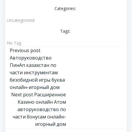
Categories:
Uncategorized
Tags:
No Tag
Post
Previous post
Авторуководство
navigation
ПинАп казахстан по
части инструментам
безобидной игры буква
онлайн-игорный дом
Post
Next post
Расширенное
Казино онлайн Атом
navigation
авторуководство по
части бонусам онлайн-
игорный дом