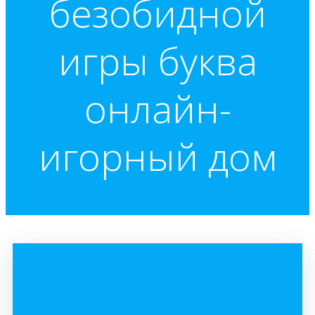
безобидной
игры буква
онлайн-
игорный дом