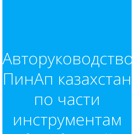
Авторуководство
ПинАп казахстан
по части
инструментам