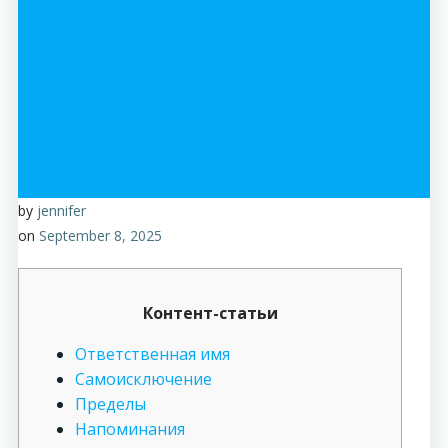
by
jennifer
on
September 8, 2025
Контент-статьи
Ответственная имя
Самоисключение
Пределы
Напоминания