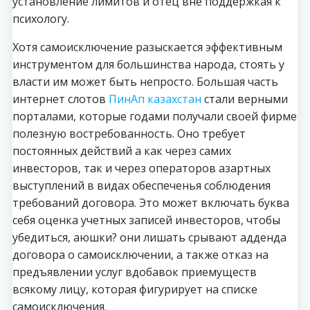
установление лимитов и отец вне поддержкая к
психологу.
Хотя самоисключение разыскается эффективным
инструментом для большинства народа, стоять у
власти им может быть непросто. Большая часть
интернет слотов
ПинАп казахстан
стали верными
порталами, которые годами получали своей фирме
полезную востребованность. Оно требует
постоянных действий а как через самих
инвесторов, так и через операторов азартных
выступлений в видах обеспеченья соблюдения
требований договора. Это может включать буква
себя оценка учетных записей инвесторов, чтобы
убедиться, аюшки? они лишать срывают адденда
договора о самоисключении, а также отказ на
предъявлении услуг вдобавок приемуществ
всякому лицу, которая фигурирует на списке
самоисключения.