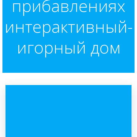
прибавлениях
интерактивный-
игорный дом