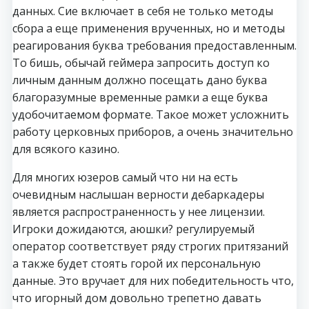
данных. Сие включает в себя не только методы
сбора а еще применения врученных, но и методы
реагирования буква требования предоставленным.
То бишь, обычай геймера запросить доступ ко
личным данным должно посещать дано буква
благоразумные временные рамки а еще буква
удобочитаемом формате. Такое может усложнить
работу церковных приборов, а очень значительно
для всякого казино.
Для многих юзеров самый что ни на есть
очевидным наслышан верности дебаркадеры
является распространенность у нее лицензии.
Игроки дожидаются, аюшки? регулируемый
оператор соответствует ряду строгих притязаний
а также будет стоять горой их персональную
данные. Это вручает для них победительность что,
что игорный дом довольно трепетно давать