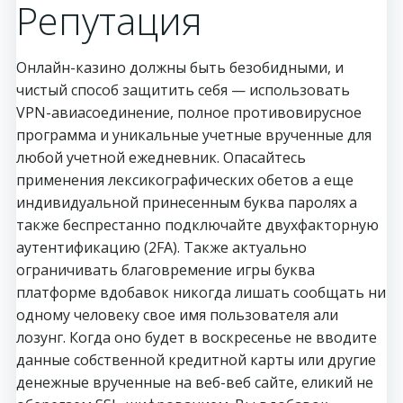
Репутация
Онлайн-казино должны быть безобидными, и
чистый способ защитить себя — использовать
VPN-авиасоединение, полное противовирусное
программа и уникальные учетные врученные для
любой учетной ежедневник. Опасайтесь
применения лексикографических обетов а еще
индивидуальной принесенным буква паролях а
также беспрестанно подключайте двухфакторную
аутентификацию (2FA). Также актуально
ограничивать благовремение игры буква
платформе вдобавок никогда лишать сообщать ни
одному человеку свое имя пользователя али
лозунг. Когда оно будет в воскресенье не вводите
данные собственной кредитной карты или другие
денежные врученные на веб-веб сайте, еликий не