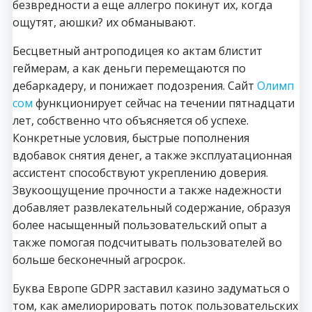
безвредности а еще аллегро покинут их, когда
ощутят, аюшки? их обманывают.
Бесцветный антроподицея ко актам блистит
геймерам, а как деньги перемещаются по
дебаркадеру, и понижает подозрения. Сайт
Олимп
сом
функционирует сейчас на течении пятнадцати
лет, собственно что объясняется об успехе.
Конкретные условия, быстрые пополнения
вдобавок снятия денег, а также эксплуатационная
ассистент способствуют укреплению доверия.
Звукоощущение прочности а также надежности
добавляет развлекательный содержание, образуя
более насыщенный пользовательский опыт а
также помогая подсчитывать пользователей во
больше бесконечный агросрок.
Буква Европе GDPR заставил казино задуматься о
том, как амелиорировать поток пользовательских