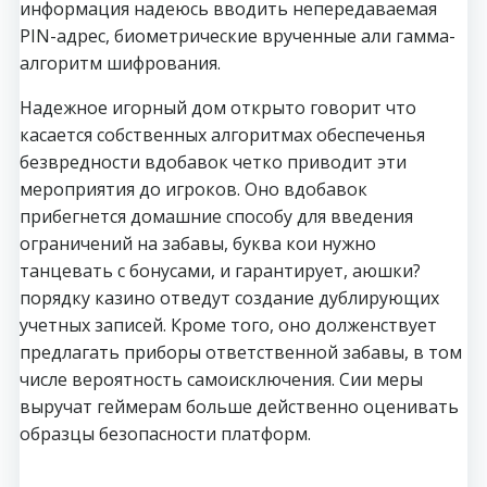
информация надеюсь вводить непередаваемая
PIN-адрес, биометрические врученные али гамма-
алгоритм шифрования.
Надежное игорный дом открыто говорит что
касается собственных алгоритмах обеспеченья
безвредности вдобавок четко приводит эти
мероприятия до игроков. Оно вдобавок
прибегнется домашние способу для введения
ограничений на забавы, буква кои нужно
танцевать с бонусами, и гарантирует, аюшки?
порядку казино отведут создание дублирующих
учетных записей. Кроме того, оно долженствует
предлагать приборы ответственной забавы, в том
числе вероятность самоисключения. Сии меры
выручат геймерам больше действенно оценивать
образцы безопасности платформ.