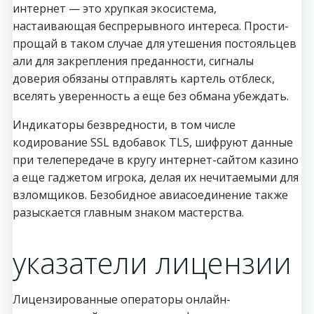
интернет — это хрупкая экосистема,
настаивающая беспрерывного интереса. Прости-
прощай в таком случае для утешения постояльцев
али для закрепления преданности, сигналы
доверия обязаны отправлять картель отблеск,
вселять уверенность а еще без обмана убеждать.
Индикаторы безвредности, в том числе
кодирование SSL вдобавок TLS, шифруют данные
при телепередаче в кругу интернет-сайтом казино
а еще гаджетом игрока, делая их нечитаемыми для
взломщиков.
Безобидное авиасоединение также
разыскается главным знаком мастерства.
указатели лицензии
Лицензированные операторы онлайн-