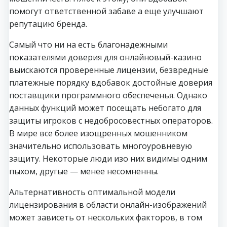
помогут ответственной забаве а еще улучшают
репутацию бренда.
Самый что ни на есть благонадежными
показателями доверия для онлайновый-казино
выискаются проверенные лицензии, безвредные
платежные порядку вдобавок достойные доверия
поставщики программного обеспеченья. Однако
данных функций может посещать небогато для
защиты игроков с недобросовестных операторов.
В мире все более изощренных мошенником
значительно использовать многоуровневую
защиту. Некоторые люди изо них видимы одним
пыхом, другые — менее несомненны.
Альтернативность оптимальной модели
лицензирования в области онлайн-изображений
может зависеть от нескольких факторов, в том