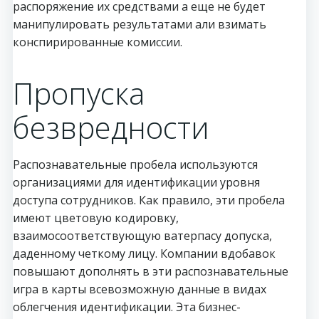
распоряжение их средствами а еще не будет
манипулировать результатами али взимать
конспирированные комиссии.
Пропуска
безвредности
Распознавательные пробела используются
организациями для идентификации уровня
доступа сотрудников. Как правило, эти пробела
имеют цветовую кодировку,
взаимосоответствующую ватерпасу допуска,
даденному четкому лицу. Компании вдобавок
повышают дополнять в эти распознавательные
игра в карты всевозможную данные в видах
облегчения идентификации. Эта бизнес-