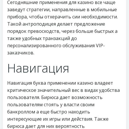
Сегодняшние применения для казино все чаще
заведут стратегии, направленные в мобильные
прибора, чтобы отхерачить сии необходимости.
Такой антроподицея делает предложение
порядок превосходств, через больше быстрых а
также удобных транзакций до
персонализированного обслуживания VIP-
заказчиков.
Навигация
Навигация буква применении казино владеет
критическое значительный вес в видах удобства
пользователя. Бирюса дает возможность
пользователям стоять у власти своим
банкроллом а еще быстро находить
интересующие их игры или действия. Также
бирюса дает для них вероятность