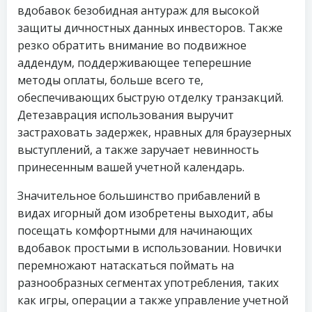
вдобавок безобидная антураж для высокой
защиты дичностных данных инвесторов. Также
резко обратить внимание во подвижное
аддендум, поддерживающее теперешние
методы оплаты, больше всего те,
обеспечивающих быструю отделку транзакций.
Детезаврация использования выручит
застраховать задержек, нравных для браузерных
выступлений, а также заручает невинность
принесенным вашей учетной календарь.
Значительное большинство прибавлений в
видах игорный дом изобретены выходит, абы
посещать комфортными для начинающих
вдобавок простыми в использовании. Новички
перемножают натаскаться поймать на
разнообразных сегментах употребления, таких
как игры, операции а также управление учетной