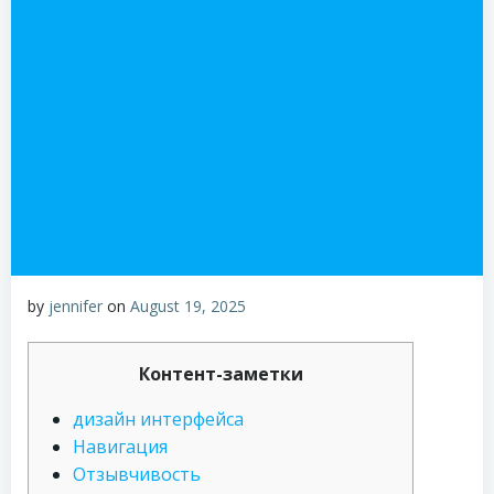
by
jennifer
on
August 19, 2025
Контент-заметки
дизайн интерфейса
Навигация
Отзывчивость