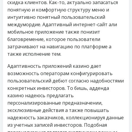
скидка клиентов. Как-то, актуально запасаться
понятную и комфортную структуру меню и
интуитивно понятный пользовательский
междумордие. Адаптивный интернет-сайт али
мобильное приложение также понизит
благовремение, которое пользователи
затрачивают на навигацию по платформе а
также исполнение тем.
Адаптивность приложений казино дает
возможность операторам конфигурировать
пользовательский дебют согласно надобностями
конкретных инвесторов. То бишь, адденда
казино надеюсь предлагать
персонализированные предназначении,
эксклюзивные действия а также повышать
надежность заказчиков, коллекционируя данные
из учетных записей инвесторов. Подобная