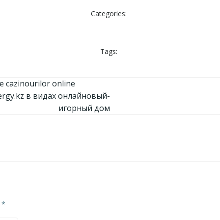
Categories:
Tags:
e cazinourilor online
ergy.kz в видах онлайновый-
игорный дом
d
*