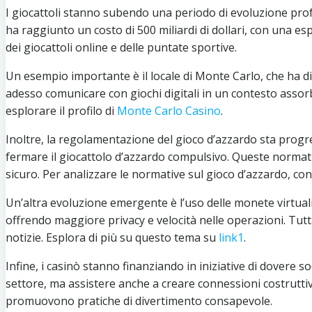
I giocattoli stanno subendo una periodo di evoluzione profon
ha raggiunto un costo di 500 miliardi di dollari, con una 
dei giocattoli online e delle puntate sportive.
Un esempio importante è il locale di Monte Carlo, che ha di
adesso comunicare con giochi digitali in un contesto assorb
esplorare il profilo di
Monte Carlo Casino
.
Inoltre, la regolamentazione del gioco d’azzardo sta progr
fermare il giocattolo d’azzardo compulsivo. Queste normati
sicuro. Per analizzare le normative sul gioco d’azzardo, con
Un’altra evoluzione emergente è l’uso delle monete virtual
offrendo maggiore privacy e velocità nelle operazioni. Tutta
notizie. Esplora di più su questo tema su
link1
.
Infine, i casinò stanno finanziando in iniziative di dovere 
settore, ma assistere anche a creare connessioni costruttiv
promuovono pratiche di divertimento consapevole.