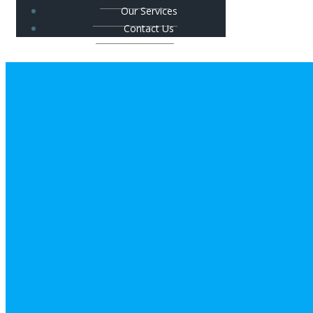
Our Services
Contact Us