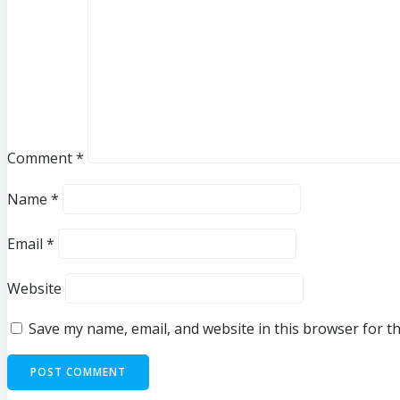
Comment
*
Name
*
Email
*
Website
Save my name, email, and website in this browser for t