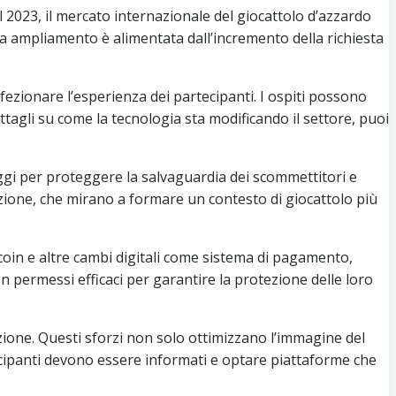
l 2023, il mercato internazionale del giocattolo d’azzardo
ta ampliamento è alimentata dall’incremento della richiesta
ezionare l’esperienza dei partecipanti. I ospiti possono
tagli su come la tecnologia sta modificando il settore, puoi
ggi per proteggere la salvaguardia dei scommettitori e
zione, che mirano a formare un contesto di giocattolo più
coin e altre cambi digitali come sistema di pagamento,
n permessi efficaci per garantire la protezione delle loro
azione. Questi sforzi non solo ottimizzano l’immagine del
tecipanti devono essere informati e optare piattaforme che