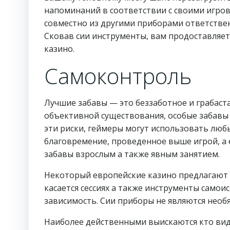
напоминаний в соответствии с своими игро
совместно из другими приборами ответствен
Сковав сии инструменты, вам продоставляе
казино.
Самоконтроль
Лучшие забавы — это беззаботное и грабаст
объективной существования, особые забавы 
эти риски, геймеры могут использовать люб
благовремение, проведенное выше игрой, а
забавы взрослым а также явным занятием.
Некоторый европейские казино предлагают 
касается сессиях а также инструменты само
зависимость. Сии приборы не являются нео
Наиболее действенными выискаются кто вид