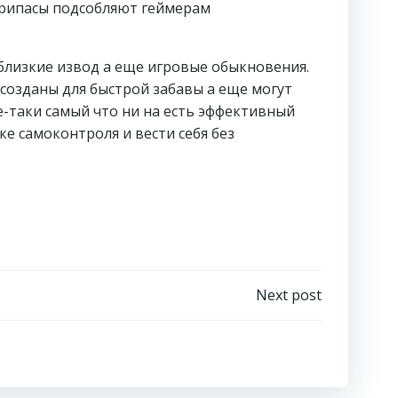
припасы подсобляют геймерам
близкие извод а еще игровые обыкновения.
созданы для быстрой забавы а еще могут
е-таки самый что ни на есть эффективный
е самоконтроля и вести себя без
Next post