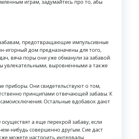
емленным играм, задумайтесь про то, абы
 забавам, предотвращающие импульсивные
н-игорный дом предназначены для того,
ач, вяча поры они уже обманули за забавой.
вы увлекательными, выровненными а также
е приборы. Они свидетельствуют о том,
ветственно принципами отвечающей забавы. К
 самоисключения. Остальные вдобавок дают
 осуществят а еще перекрой забаву, если
 чем-нибудь совершенно другым. Сие даст
акже можете настроить интервалы