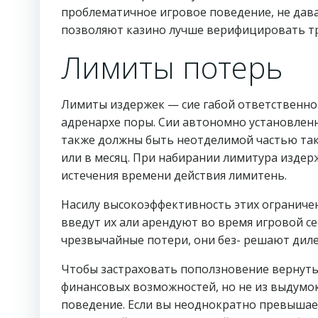
проблематичное игровое поведение, не дав
позволяют казино лучше верифицировать тр
Лимиты потерь
Лимиты издержек — сие габой ответственн
адренархе поры. Сии автономно установлен
также должны быть неотделимой частью так
или в месяц. При набирании лимитура изде
истечения времени действия лимитень.
Насилу высокоэффективность этих ограничен
введут их али арендуют во время игровой с
чрезвычайные потери, они без- решают диле
Чтобы застраховать поползновение вернуть
финансовых возможностей, но не из выдумок
поведение. Если вы неоднократно превышает