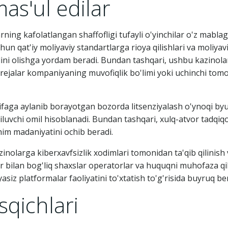
as'ul edilar
ning kafolatlangan shaffofligi tufayli o'yinchilar o'z mablag
un qat'iy moliyaviy standartlarga rioya qilishlari va moliyav
ni olishga yordam beradi. Bundan tashqari, ushbu kazinolar 
bu rejalar kompaniyaning muvofiqlik bo'limi yoki uchinchi to
ifaga aylanib borayotgan bozorda litsenziyalash o'ynoqi byu
iluvchi omil hisoblanadi. Bundan tashqari, xulq-atvor tadqiqot
im madaniyatini ochib beradi.
inolarga kiberxavfsizlik xodimlari tomonidan ta'qib qilinish 
ar bilan bog'liq shaxslar operatorlar va huquqni muhofaza q
yasiz platformalar faoliyatini to'xtatish to'g'risida buyruq be
sqichlari