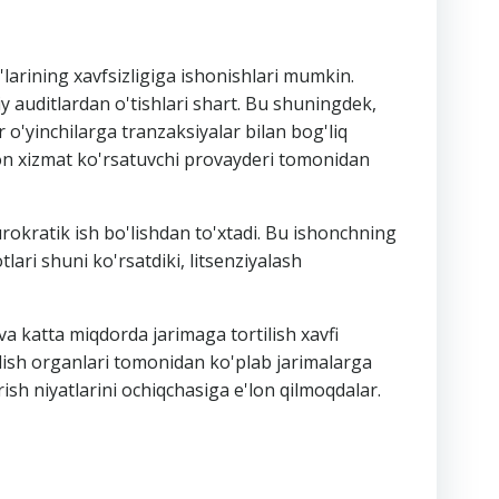
'larining xavfsizligiga ishonishlari mumkin.
iy auditlardan o'tishlari shart. Bu shuningdek,
o'yinchilarga tranzaksiyalar bilan bog'liq
mon xizmat ko'rsatuvchi provayderi tomonidan
rokratik ish bo'lishdan to'xtadi. Bu ishonchning
lari shuni ko'rsatdiki, litsenziyalash
va katta miqdorda jarimaga tortilish xavfi
ilish organlari tomonidan ko'plab jarimalarga
rish niyatlarini ochiqchasiga e'lon qilmoqdalar.