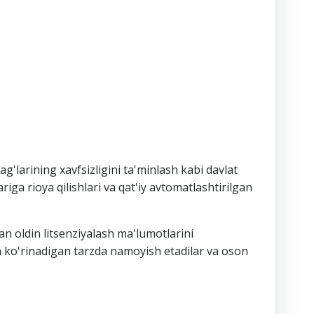
'larining xavfsizligini ta'minlash kabi davlat
iga rioya qilishlari va qat'iy avtomatlashtirilgan
an oldin litsenziyalash ma'lumotlarini
ga ko'rinadigan tarzda namoyish etadilar va oson