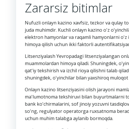
Zararsiz bitimlar
Nufuzli onlayn kazino xavfsiz, tezkor va qulay to'l
juda muhimdir. Kuchli onlayn kazino o'z o'yinchil
elektron hamyonlar va raqamli hamyonlarni o'z ic
himoya qilish uchun ikki faktorli autentifikatsiya
Litsenziyalash Yevropadagi litsenziyalangan onlay
muammolardan himoya qiladi. Shuningdek, o'yinch
qat'iy tekshirish va izchil rioya qilishni talab q
shuningdek, o'yinchilar bilan yaxshiroq muloqot q
Onlayn kazino litsenziyasini olish jarayoni maml
ma'lumotnoma tekshiruvi bilan buyurtmalarni topsh
bank ko'chirmalarini, sof jinoiy yozuvni tasdiqlo
so'ng, regulyator operatorga ruxsatnoma beradi. O
uchun muhim talabga aylanib bormoqda.