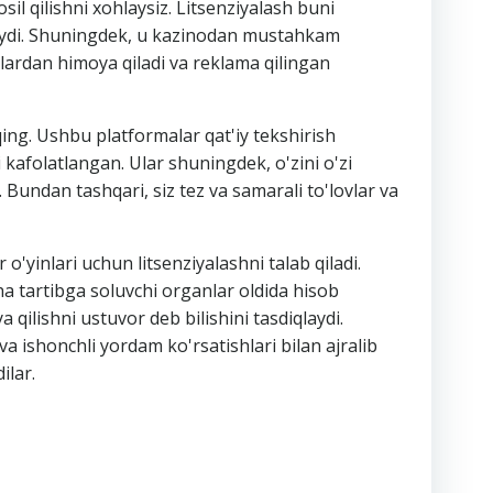
sil qilishni xohlaysiz. Litsenziyalash buni
minlaydi. Shuningdek, u kazinodan mustahkam
idlardan himoya qiladi va reklama qilingan
ing. Ushbu platformalar qat'iy tekshirish
i kafolatlangan. Ular shuningdek, o'zini o'zi
. Bundan tashqari, siz tez va samarali to'lovlar va
'yinlari uchun litsenziyalashni talab qiladi.
cha tartibga soluvchi organlar oldida hisob
qilishni ustuvor deb bilishini tasdiqlaydi.
 va ishonchli yordam ko'rsatishlari bilan ajralib
ilar.