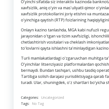
O'yinchi sifatida siz interaktiv kazinoda banknota
xavfsizlik, aniq o'yin va mas'uliyatli qimor o'yi
xavfsizlik protokollarini joriy etishni va muntaz
o'yinchiga qaytish (RTP) foizlarining haqiqiyligini
Onlayn kazino tanlashda, MGA kabi nufuzli regul
jarayonidan o'tgan va tizim xavfsizligi, ishonchli
chetlashtirish vositalari va cheklash imkoniyatlar
to'lovlarni qayta ishlashni ta'minlaydigan kazino
Turli mamlakatlardagi o'zgaruvchan muhitga ta'sir
O'yinchilar litsenziyasiz platformalardan qochishl
bermaydi. Bundan tashqari, ushbu tasdiq operator 
Tartibga solish darajasi yurisdiktsiyaga qarab farq
turadi. Ular, shuningdek, o'z shartlari bo'yicha sh
Categories:
Uncategorized
Tags:
No Tag