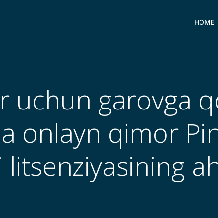
HOME
ar uchun garovga 
da onlayn qimor Pi
i litsenziyasining 