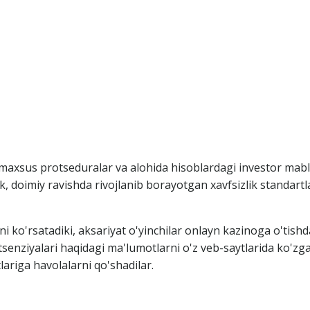
maxsus protseduralar va alohida hisoblardagi investor mablag
, doimiy ravishda rivojlanib borayotgan xavfsizlik standartlar
ni ko'rsatadiki, aksariyat o'yinchilar onlayn kazinoga o'tishd
litsenziyalari haqidagi ma'lumotlarni o'z veb-saytlarida ko'z
lariga havolalarni qo'shadilar.