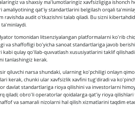
laringiz va shaxsiy ma'lumotlaringiz xavfsizligiga ishonch ho
nlari amaliyotining qat'iy standartlarini belgilash orqali ta'
am ravishda audit o'tkazishni talab qiladi. Bu sizni kibertahd
 ta'minlaydi.
yator tomonidan litsenziyalangan platformalarni ko'rib chiq
ligi va shaffofligi bo'yicha sanoat standartlariga javob berish
i kabi qulay qo'llab-quvvatlash xususiyatlarini taklif qilishadi
ni tanlashingiz kerak.
 qiluvchi narsa shundaki, ularning ko'pchiligi onlayn qimor o
ari kerak, chunki ular xavfsizlik xavfini tug'diradi va ko'pin
davlat standartlariga rioya qilishini va investorlarni himoya 
 qiladi; obro'li operatorlar qoidalarga qat'iy rioya qilishlari
affof va samarali nizolarni hal qilish xizmatlarini taqdim etad