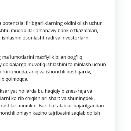
a potentsial firibgarliklarning oldini olish uchun
 Ushbu muqobillar an'anaviy bank o'tkazmalari,
 ishlashni osonlashtiradi va investorlarni
 ma'lumotlarini maxfiylik bilan bog'liq
y qoidalarga muvofiq ishlashini ta'minlash uchun
lar kiritmoqda; aniq va ishonchli boshqaruv,
'lib qolmoqda.
ksariyat hollarda bu haqiqiy biznes-reja va
arni ko'rib chiqishlari shart va shuningdek,
so'rashlari mumkin. Barcha talablar bajarilgandan
honchli onlayn kazino tajribasini saqlab qolish