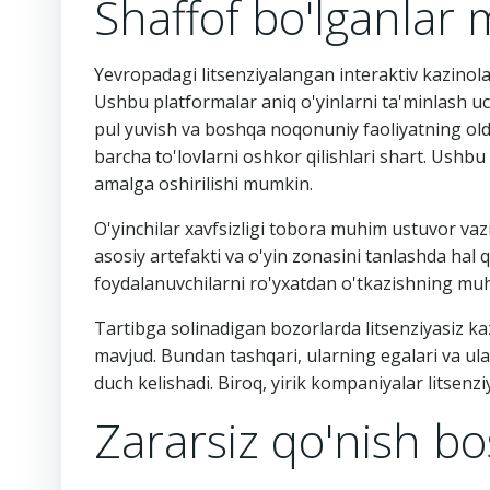
Shaffof bo'lganlar m
Yevropadagi litsenziyalangan interaktiv kazinolar
Ushbu platformalar aniq o'yinlarni ta'minlash uch
pul yuvish va boshqa noqonuniy faoliyatning oldi
barcha to'lovlarni oshkor qilishlari shart. Ush
amalga oshirilishi mumkin.
O'yinchilar xavfsizligi tobora muhim ustuvor vaz
asosiy artefakti va o'yin zonasini tanlashda hal q
foydalanuvchilarni ro'yxatdan o'tkazishning muh
Tartibga solinadigan bozorlarda litsenziyasiz kaz
mavjud. Bundan tashqari, ularning egalari va ul
duch kelishadi. Biroq, yirik kompaniyalar litsenzi
Zararsiz qo'nish bo