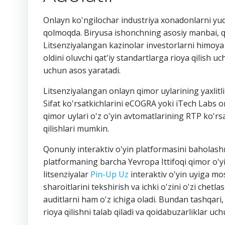
Onlayn ko'ngilochar industriya xonadonlarni yuqor
qolmoqda. Biryusa ishonchning asosiy manbai, qo
Litsenziyalangan kazinolar investorlarni himoya 
oldini oluvchi qat'iy standartlarga rioya qilish u
uchun asos yaratadi.
Litsenziyalangan onlayn qimor uylarining yaxlitlik
Sifat ko'rsatkichlarini eCOGRA yoki iTech Labs orq
qimor uylari o'z o'yin avtomatlarining RTP ko'rs
qilishlari mumkin.
Qonuniy interaktiv o'yin platformasini baholashni
platformaning barcha Yevropa Ittifoqi qimor o'yi
litsenziyalar
Pin-Up Uz
interaktiv o'yin uyiga mos
sharoitlarini tekshirish va ichki o'zini o'zi chetl
auditlarni ham o'z ichiga oladi. Bundan tashqari
rioya qilishni talab qiladi va qoidabuzarliklar uch