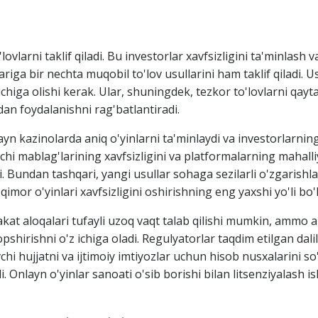
ovlarni taklif qiladi. Bu investorlar xavfsizligini ta'minlash v
ariga bir nechta muqobil to'lov usullarini ham taklif qiladi.
higa olishi kerak. Ular, shuningdek, tezkor to'lovlarni qayta
dan foydalanishni rag'batlantiradi.
n kazinolarda aniq o'yinlarni ta'minlaydi va investorlarning
i mablag'larining xavfsizligini va platformalarning mahalli
iladi. Bundan tashqari, yangi usullar sohaga sezilarli o'zgarish
imor o'yinlari xavfsizligini oshirishning eng yaxshi yo'li bo
akat aloqalari tufayli uzoq vaqt talab qilishi mumkin, ammo a
irishni o'z ichiga oladi. Regulyatorlar taqdim etilgan dalill
vchi hujjatni va ijtimoiy imtiyozlar uchun hisob nusxalarini 
nlayn o'yinlar sanoati o'sib borishi bilan litsenziyalash is