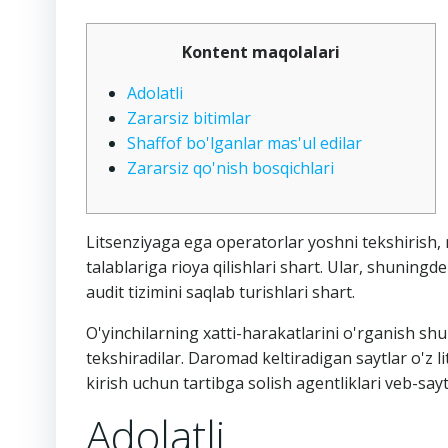
Kontent maqolalari
Adolatli
Zararsiz bitimlar
Shaffof bo'lganlar mas'ul edilar
Zararsiz qo'nish bosqichlari
Litsenziyaga ega operatorlar yoshni tekshirish, 
talablariga rioya qilishlari shart.
Ular, shuningdek
audit tizimini saqlab turishlari shart.
O'yinchilarning xatti-harakatlarini o'rganish shu
tekshiradilar. Daromad keltiradigan saytlar o'z 
kirish uchun tartibga solish agentliklari veb-sayt
Adolatli