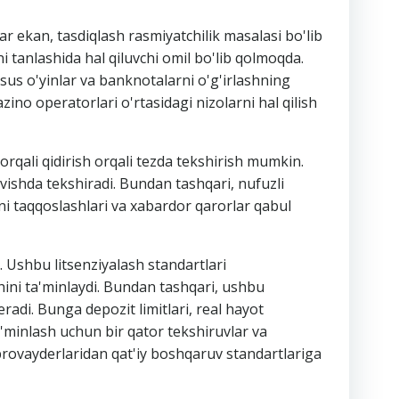
ar ekan, tasdiqlash rasmiyatchilik masalasi bo'lib
 tanlashida hal qiluvchi omil bo'lib qolmoqda.
sus o'yinlar va banknotalarni o'g'irlashning
zino operatorlari o'rtasidagi nizolarni hal qilish
 orqali qidirish orqali tezda tekshirish mumkin.
ravishda tekshiradi. Bundan tashqari, nufuzli
ni taqqoslashlari va xabardor qarorlar qabul
. Ushbu litsenziyalash standartlari
hini ta'minlaydi. Bundan tashqari, ushbu
eradi. Bunga depozit limitlari, real hayot
 ta'minlash uchun bir qator tekshiruvlar va
 provayderlaridan qat'iy boshqaruv standartlariga