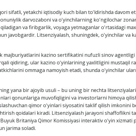
i sifatli, yetakchi iqtisodiy kuch bilan to'ldirishda davom et
nuniylik darvozaboni va o'yinchilarning ko'ngilochar zonani
qiladigan va firibgarlik, voyaga yetmaganlar o'rtasidagi max
chun javobgardir. Litsenziyalash, shuningdek, o'yinchilar va ka
 majburiyatlarini kazino sertifikatini nufuzli sinov agentligi
ali qidiring, ular kazino o'yinlarining yaxlitligini mustaqil 
atkichlarini ommaga namoyish etadi, shunda o'yinchilar ular
ng yana bir ajoyib usuli – bu uning bir nechta litsenziyalari
nlari qonunlariga muvofiqligini va investorlarni himoya qilis
lashuvchan qimor o'yinlari siyosatini taklif qilish imkonini b
ashtirish qoidalari kiradi. Litsenziyalash jarayoni shaffoflikni
, Buyuk Britaniya Qimor Komissiyasi interaktiv o'yin xizmati
un jarima soladi.