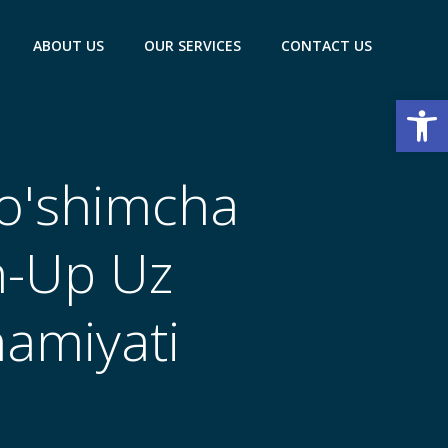
ABOUT US
OUR SERVICES
CONTACT US
Open
qo'shimcha
n-Up Uz
ahamiyati