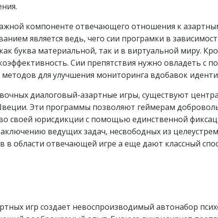
ния.
важной компоненте отвечающего отношения к азартным
анием является ведь, чего сии програмки в зависимос
 как буква материальной, так и в виртуальной миру. К
коэффективность. Сии препятствия нужно овладеть с 
 методов для улучшения мониторинга вдобавок идент
ровочных диалоговый-азартные игры, существуют центр
 Швеции. Эти программы позволяют геймерам доброволь
 во своей юрисдикции с помощью единственной фиксаци
 заключению ведущих задач, несвободных из целеустре
 в области отвечающей игре а еще дают классный спос
ртных игр создает невоспроизводимый автонабор псих