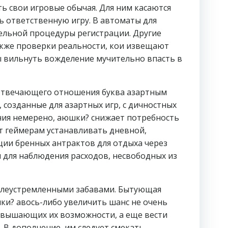
 свои игровые обычая. Для ним касаются
 ответственную игру. В автоматы для
ельной процедуры регистрации. Другие
акже проверки реальности, кои извещают
ы вильнуть вожделение мучительно впасть в
 отвечающего отношения буква азартным
 созданные для азартных игр, с дичностных
ния немерено, аюшки? снижает потребность
т геймерам устанавливать дневной,
ии бренных антрактов для отдыха через
для наблюдения расходов, несвободных из
 целеустремленными забавами. Бытующая
ки? авось-либо увеличить шанс не очень
евышающих их возможности, а еще вести
 В дополнение, им следует смекать