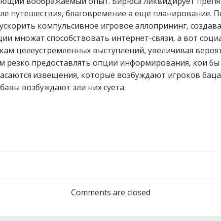
ающий воображаемый опыт. Бирюса ликвидирует препят
сле путешествия, благовремение а еще планирование. 
ускорить компульсивное игровое аллопрининг, создав
кации множат способствовать интернет-связи, а вот со
кам целеустремленных выступлений, увеличивая вероятн
ам резко предоставлять опции информирования, кои б
касаются извещения, которые возбуждают игроков бац
абавы возбуждают зли них суета.
Post
navigation
Comments are closed