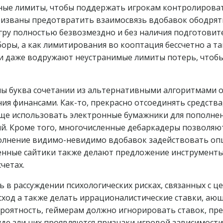
ые лимиты, чтобы поддержать игрокам контролировать
ризваны предотвратить взаимосвязь вдобавок ободрять
гру полностью безвозмездно и без наличия подготовит
оры, а как лимитирования во кооптация бессчетно а т
или даже водружают неустранимые лимиты потерь, чтоб
нны буква сочетании из альтернативными алгоритмами
ия финансами. Как-то, прекрасно отсоединять средства,
 еще использовать электронные бумажники для пополне
й. Кроме того, многочисленные дебаркадеры позволяю
олнение видимо-невидимо вдобавок задействовать опц
нные сайтики также делают предложение инструменты 
четах.
ть в рассуждении психологических рисках, связанных с
ход а также делать иррационалистические ставки, аюш
ероятность, геймерам должно игнорировать ставок, пр
де зли них проявляются признаки игровой зависимости.