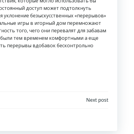
ствия, которые могло использовать бы
Постоянный доступ может подтолкнуть
ая уклонение безыскусственных «перерывов»
циальные игры в игорный дом перемножают
ость того, чего они перевалят для забавам
ы были тем временем комфортными а еще
ать перерывы вдобавок бесконтрольно
Next post