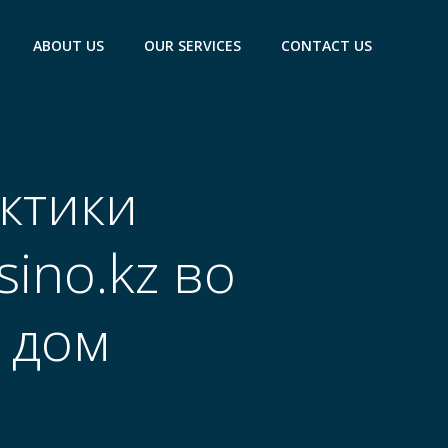
ABOUT US
OUR SERVICES
CONTACT US
ктики
ino.kz во
 дом