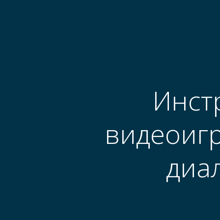
Skip
to
content
Инст
видеоигр
диа