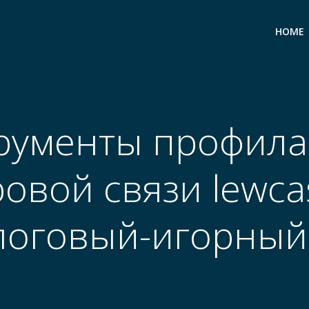
HOME
рументы профила
овой связи lewcas
логовый-игорный