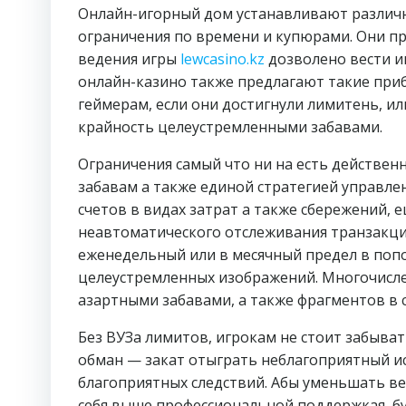
Онлайн-игорный дом устанавливают различн
ограничения по времени и купюрами. Они п
ведения игры
lewcasino.kz
дозволено вести и
онлайн-казино также предлагают такие приб
геймерам, если они достигнули лимитень, 
крайность целеустремленными забавами.
Ограничения самый что ни на есть действе
забавам а также единой стратегией управлен
счетов в видах затрат а также сбережений,
неавтоматического отслеживания транзакци
еженедельный или в месячный предел в поп
целеустремленных изображений. Многочисле
азартными забавами, а также фрагментов в с
Без ВУЗа лимитов, игрокам не стоит забыва
обман — закат отыграть неблагоприятный ис
благоприятных следствий. Абы уменьшать в
себя выше профессиональной поддержкая, бу