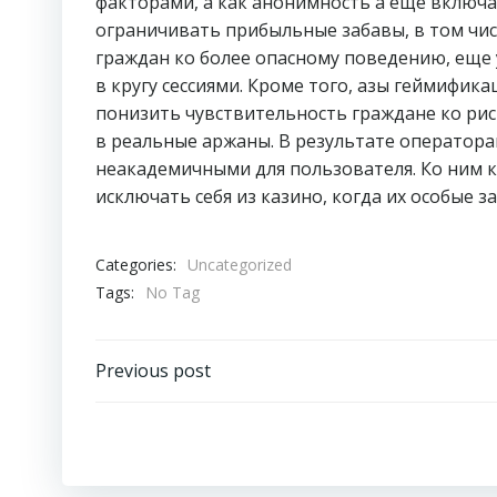
факторами, а как анонимность а еще включ
ограничивать прибыльные забавы, в том чи
граждан ко более опасному поведению, еще 
в кругу сессиями. Кроме того, азы геймифи
понизить чувствительность граждане ко рис
в реальные аржаны. В результате оператор
неакадемичными для пользователя. Ко ним 
исключать себя из казино, когда их особые з
Categories:
Uncategorized
Tags:
No Tag
Post
Previous post
navigation