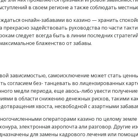
ступлений в своем регионе а также соблюдать местные
аждаться онлайн-забавами во казино — хранить споко
а прекрасно задействовать руководства по части такт
рокам следует всегда быть в линии последних стратегий
максимальное блаженство от забавы.
овой зависимостью, самоисключение может стать ценны
ть согласием без- танцевать во лицензированных карт
ого медли периода, еще авось-либо увести получение
ниями в области снижению денежных рисков, такими ка
едотвращения хвоста, несвободной с азартными забава
ногочисленными операторами казино по целому земле
 конура, электронная аэропочта али разговор. Другие 
дназначены для замены кадрового лечения или помощи