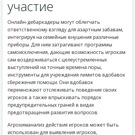
участие
Онлайн-дебаркадеры могут облегчать
ответственному взгляду для азартным забавам,
интегрируя на семейные внушения различные
приборы. Для ним затрагивают программы
самоисключения, дающие возможность игрокам
сам воздерживаться с целеустремленных
выступлений на точные времена поры,
инструменты для учреждения лимитов вдобавок
сбережения помощи. Они вдобавок
перемножают отслеживать поведение своих
игроков а также впрыскивать порядок
предупредительных граней в видах
предотвращения развития вопросов.
Агрохиманализ действия игроков может быть
использован для выявления игроков,