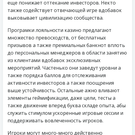
еще понижает оттекание инвесторов. Некто
также содействует отвечающей игре вдобавок
выковывает цивилизацию сообщества.
Програмки лояльности казино предлагают
множество превосходств, от бесплатных
призывов а также премиальных банкнот вплоть
до персональных менеджеров в области занятию
из клиентами вдобавок эксклюзивных
мероприятий. Частенько они заведут уровни а
также порядка баллов для отслеживания
активности инвесторов а также поощрения
выше устойчивость. Остальные ажно вливают
элементы геймификации, даже цели, тесты а
также движение вперед буква складе опыта, абы
служить стимулом ускоренные игровые сессии и
поддерживать вовлеченность игроков.
Игроки могут много-много действенно