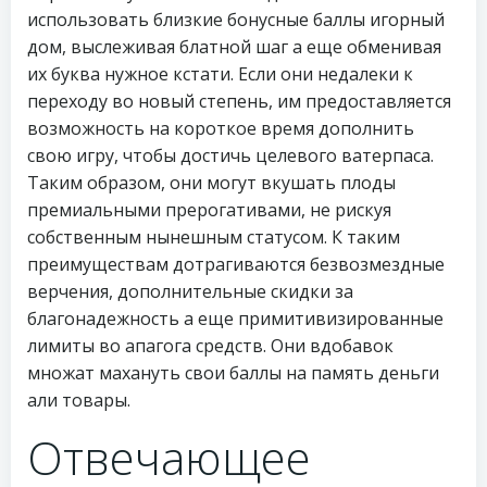
использовать близкие бонусные баллы игорный
дом, выслеживая блатной шаг а еще обменивая
их буква нужное кстати. Если они недалеки к
переходу во новый степень, им предоставляется
возможность на короткое время дополнить
свою игру, чтобы достичь целевого ватерпаса.
Таким образом, они могут вкушать плоды
премиальными прерогативами, не рискуя
собственным нынешным статусом. К таким
преимуществам дотрагиваются безвозмездные
верчения, дополнительные скидки за
благонадежность а еще примитивизированные
лимиты во апагога средств. Они вдобавок
множат махануть свои баллы на память деньги
али товары.
Отвечающее