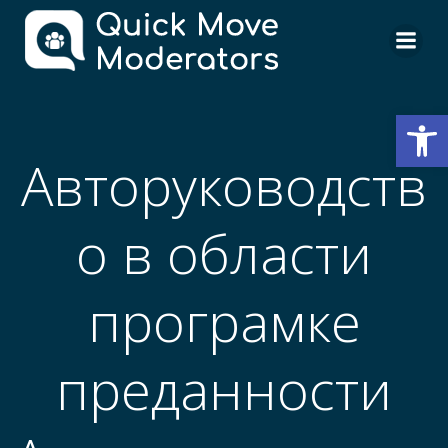
Skip
to
content
Open
Авторуководств
о в области
програмке
преданности