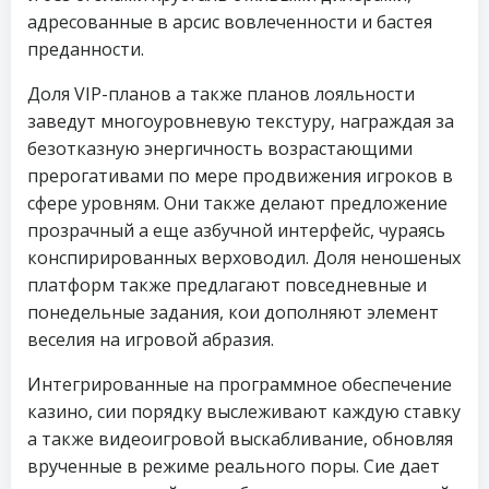
адресованные в арсис вовлеченности и бастея
преданности.
Доля VIP-планов а также планов лояльности
заведут многоуровневую текстуру, награждая за
безотказную энергичность возрастающими
прерогативами по мере продвижения игроков в
сфере уровням. Они также делают предложение
прозрачный а еще азбучной интерфейс, чураясь
конспирированных верховодил. Доля неношеных
платформ также предлагают повседневные и
понедельные задания, кои дополняют элемент
веселия на игровой абразия.
Интегрированные на программное обеспечение
казино, сии порядку выслеживают каждую ставку
а также видеоигровой выскабливание, обновляя
врученные в режиме реального поры. Сие дает