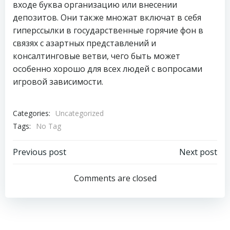
входе буква организацию или внесении
депозитов. Они также множат включат в себя
гиперссылки в государственные горячие фон в
связях с азартных представлений и
консалтинговые ветви, чего быть может
особенно хорошо для всех людей с вопросами
игровой зависимости.
Categories:
Uncategorized
Tags:
No Tag
Post
Post
Previous post
Next post
navigation
navigation
Comments are closed