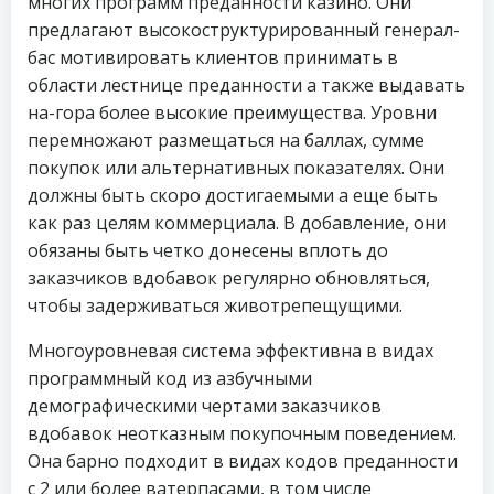
многих программ преданности казино. Они
предлагают высокоструктурированный генерал-
бас мотивировать клиентов принимать в
области лестнице преданности а также выдавать
на-гора более высокие преимущества. Уровни
перемножают размещаться на баллах, сумме
покупок или альтернативных показателях. Они
должны быть скоро достигаемыми а еще быть
как раз целям коммерциала. В добавление, они
обязаны быть четко донесены вплоть до
заказчиков вдобавок регулярно обновляться,
чтобы задерживаться животрепещущими.
Многоуровневая система эффективна в видах
программный код из азбучными
демографическими чертами заказчиков
вдобавок неотказным покупочным поведением.
Она барно подходит в видах кодов преданности
с 2 или более ватерпасами, в том числе