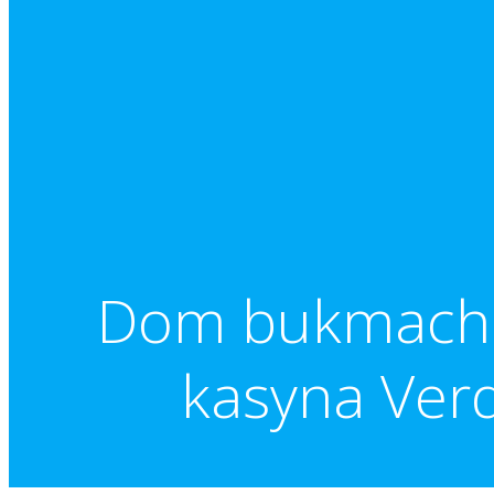
Dom bukmache
kasyna Ver