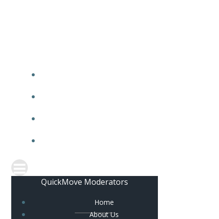
Skip
to
content
QuickMove Moderators
Home
About Us