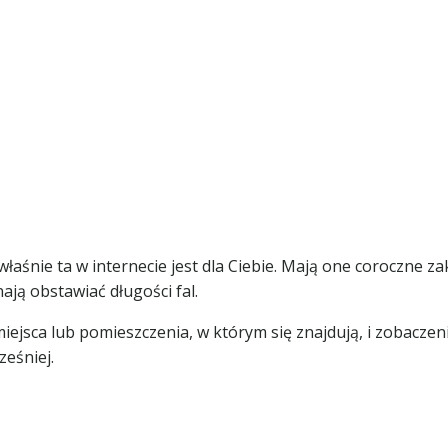
 właśnie ta w internecie jest dla Ciebie. Mają one coroczne 
ają obstawiać długości fal.
iejsca lub pomieszczenia, w którym się znajdują, i zobacze
ześniej.