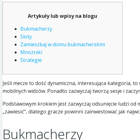
Artykuły lub wpisy na blogu
Bukmacherzy
Sloty
Zamieszkaj w domu bukmacherskim
Mnożniki
Strategie
Jeśli mecze to dość dynamiczna, interesująca kategoria, to
mobilnych widzów. Ponadto zazwyczaj tworzą sesje i zaczyn
Podstawowym krokiem jest zazwyczaj odsunięcie ludzi od m
„zawiesić”, dlatego gracze powinni zainwestować jak najwc
Bukmacherzy