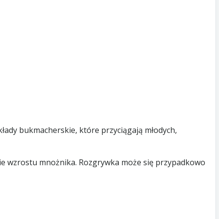
zakłady bukmacherskie, które przyciągają młodych,
nie wzrostu mnożnika.
Rozgrywka może się przypadkowo