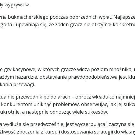
dy wygrywasz.
asyna bukmacherskiego podczas poprzednich wpłat. Najlepsz
e golfa i upewniają się, że żaden gracz nie otrzymał konkr
ne gry kasynowe, w których gracze widzą poziom mnożnika, 
w każdym hazardzie, obstawianie prawdopodobieństwa jest 
skania przewagi.
tualnie przewodnik po dolarach – oprócz wkładu co najmniej
a konkurentom uniknąć problemów, obserwując, jak jej sukce
wukrotnie, a następnie odnosząc wiele sukcesów.
óra wydłuża się przedwcześnie, jest wyczerpująca i zaczyna 
iwość zboczenia z kursu i dostosowania strategii do własn