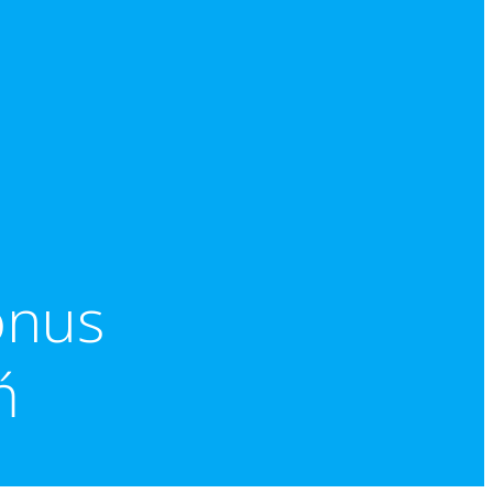
onus
ń