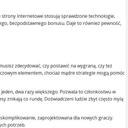
e strony internetowe stosują sprawdzone technologie,
etnego, bezpodstawnego bonusu. Daje to również pewność,
musisz zdecydować, czy postawić na wygraną, czy też
kluczowym elementem, chociaż mądre strategie mogą pomóc
 jeden, dwa razy większego. Pozwala to członkostwu w
sy znikają co rundę. Doświadczeni ludzie zbyt często mylą
się skomplikowanie, zaprojektowana dla nowych graczy.
ych potrzeb.