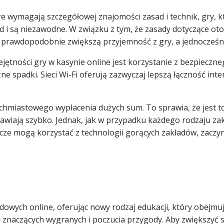
e wymagają szczegółowej znajomości zasad i technik, gry, k
i są niezawodne. W związku z tym, że zasady dotyczące otoc
cze prawdopodobnie zwiększą przyjemność z gry, a jednocześn
tności gry w kasynie online jest korzystanie z bezpieczne
 spadki. Sieci Wi-Fi oferują zazwyczaj lepszą łączność inte
chmiastowego wypłacenia dużych sum. To sprawia, że ​​jest t
stawiają szybko. Jednak, jak w przypadku każdego rodzaju z
acze mogą korzystać z technologii gorących zakładów, zaczy
wych online, oferując nowy rodzaj edukacji, który obejmuj
i znaczących wygranych i poczucia przygody. Aby zwiększyć 