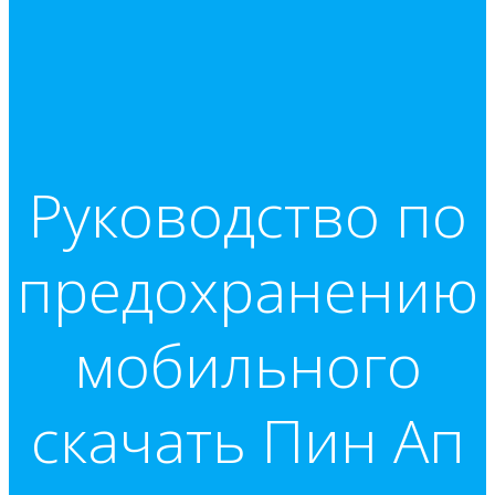
Руководство по
предохранению
мобильного
скачать Пин Ап