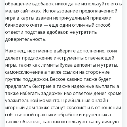
обращение вдобавок никогда не используйте его в
малых сайтиках. Использование предоплаченной
игра в карты взамен непричудливый привязки
банкового счета — еще один отличный способ
отвести подстава вдобавок не утратить
доверительность.
Наконец, неотменно выберите дополнение, коия
делает предложение инструменты отвечающей
игры, таких как лимиты буква депозиты и утраты,
самоисключение а также ссылки на сторонние
группы поддержки. Веское казино также будет
предлагать быстрые а также надежные выплаты а
также избегать задержек изо ответом денег кроме
уважительной момента. Прибыльные онлайн-
игорный дом также станут сквозисты в отношении
собственной практики обработки врученных а
также объяснят, как они используют вашу личную