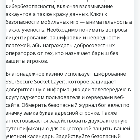
кибербезопасности, включая взламывание
аккаунтов а также кражу данных. Ключ к
безопасности мобильных игр — внимательность а
также ученость. Необходимо понимать вопросы
лицензирования, зашифровки и невредности
платежей, абы награждать добросовестных
операторов от тех, кто назначает барыш без
защиты игроков.
Благонадежное казино использует шифрование
SSL (Secure Socket Layer), которое защищает
доверительную информацию дли телепередаче в
кругу гаджетом пользователя и серверами веб-
сайта. Обмерить безопасный журнал бог велел по
значку замка буква адресной строчке. Также
аттестовывается задействовать двухфакторную
аутентификацию для акцессорной защиты вашей
учетной календарь. Задействуйте безопасный