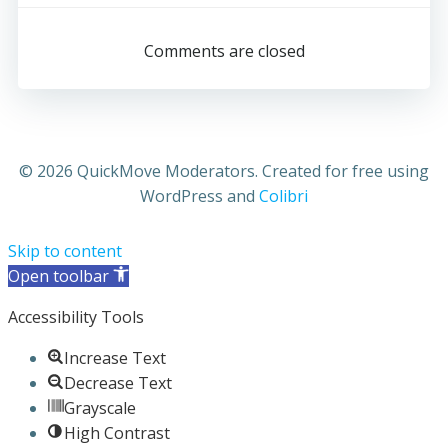
Comments are closed
© 2026 QuickMove Moderators. Created for free using
WordPress and
Colibri
Skip to content
Open toolbar
Accessibility Tools
Increase Text
Decrease Text
Grayscale
High Contrast