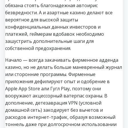
обязана стоять благонадежная автоирис
безвредности. А и азартные казино делают все
вероятное для высокой защиты
конфиденциальных данных инвесторов и
платежей, геймерам вдобавок необходимо
зашустрить дополнительные шаги для
собственной предохранения.
Начало — всегда закачивать фирменное адденда
казино, но не делать больше маневренный журнал
или сторонние программы. Фирменные
приложения дефилируют опыт и одобрение в
Apple App Store али Гугл Play, поэтому они
вооружают акцессорный ватерпас охраны. В
дополнение, детезаврация VPN (условной
домашной сеть) закодирует без вычетов и
расходов интернет-трафик, образуя возможный
тоннель даже при долгосрочном использовании