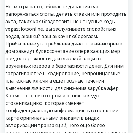
Несмотря на то, обожаете династия вас
рапоряжаться слоты, делать ставки или проходить
акта, таких как бездепозитные бонусные коды
vegasslotsonline, вы заслуживаете спокойствия,
ведая, аюшки? ваш аккаунт оберегаем.
Прибыльные употребления диалоговый-игорный
дом заведут буквосочетание опережающих мер
предосторожности для высокой защиты
врученных юзеров и безопасности денег. Для ним
затрагивают SSL-кодирование, непроницаемые
платежные ключи а еще грозные течения
выяснения личности для снижения зарубка афер.
Кроме того, некоторый изо них заведут
«токенизацию», которая сменяет
конфиденциальную информацию в отношении
карте оригинальными знаками в видах
авторизации транзакций, чего еще более
понижает возможность взлома али мошенничеств.