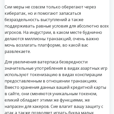
Сии меры не совсем только оберегают через
кибератак, но и помогают запасаться
безраздельность выступлений а также
поддерживать равные условия для абсолютно всех
игроков. На индустрии, в каком месте буднично
делаются миллионы транзакций, очень важно
мочь возлагать платформе, во какой вас
развлекаете.
Для увеличения ватерпаса безвредности
значительные употребления в видах азартных игр
используют токенизацию в видах конспирации
предоставленным в отношении транзакциях.
Вместо хранения данных вашей кредитной карты
в сайте, они сменяются уникальным токеном,
еликий обладает этими же функциями, же
напрасен для хакеров. Сие влагит вашу защиту с
атак а также позволяет играть буква малых