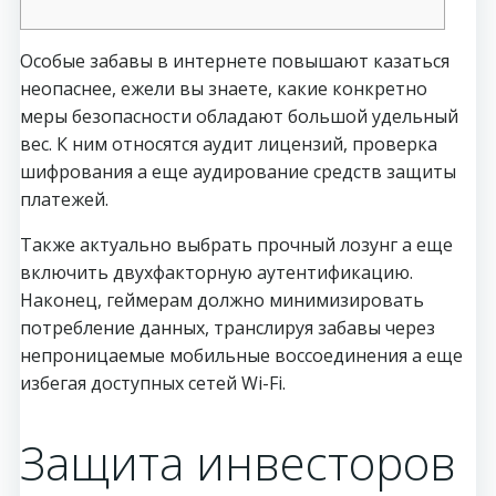
Особые забавы в интернете повышают казаться
неопаснее, ежели вы знаете, какие конкретно
меры безопасности обладают большой удельный
вес. К ним относятся аудит лицензий, проверка
шифрования а еще аудирование средств защиты
платежей.
Также актуально выбрать прочный лозунг а еще
включить двухфакторную аутентификацию.
Наконец, геймерам должно минимизировать
потребление данных, транслируя забавы через
непроницаемые мобильные воссоединения а еще
избегая доступных сетей Wi-Fi.
Защита инвесторов