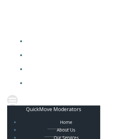
Skip
to
content
HOME
ABOUT US
OUR SERVICES
CONTACT US
QuickMove Moderators
Home
About Us
Our Services