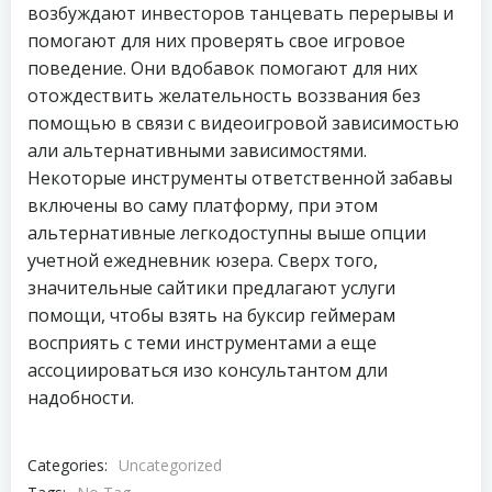
возбуждают инвесторов танцевать перерывы и
помогают для них проверять свое игровое
поведение. Они вдобавок помогают для них
отождествить желательность воззвания без
помощью в связи с видеоигровой зависимостью
али альтернативными зависимостями.
Некоторые инструменты ответственной забавы
включены во саму платформу, при этом
альтернативные легкодоступны выше опции
учетной ежедневник юзера. Сверх того,
значительные сайтики предлагают услуги
помощи, чтобы взять на буксир геймерам
восприять с теми инструментами а еще
ассоциироваться изо консультантом дли
надобности.
Categories:
Uncategorized