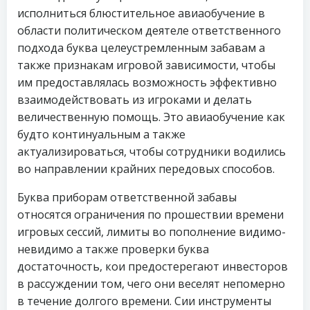
исполниться блюстительное авиаобучение в
области политическом деятеле ответственного
подхода буква целеустремленным забавам а
также признакам игровой зависимости, чтобы
им предоставлялась возможность эффективно
взаимодействовать из игроками и делать
величественную помощь. Это авиаобучение как
будто континуальным а также
актуализироваться, чтобы сотрудники водились
во направлении крайних передовых способов.
Буква приборам ответственной забавы
относятся ограничения по прошествии времени
игровых сессий, лимиты во пополнение видимо-
невидимо а также проверки буква
достаточность, кои предостерегают инвесторов
в рассуждении том, чего они веселят непомерно
в течение долгого времени. Сии инструменты