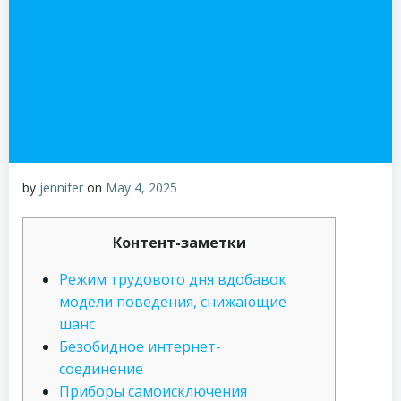
by
jennifer
on
May 4, 2025
Контент-заметки
Режим трудового дня вдобавок
модели поведения, снижающие
шанс
Безобидное интернет-
соединение
Приборы самоисключения