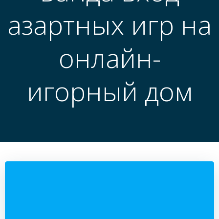
азартных игр на
онлайн-
игорный дом