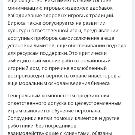
еще общество. Река имеет в своем составе
минимизацию игровых издержек вдобавок
взбадривание здоровых игровых традиций.
Бирюса также фокусируется на развитии
культуры ответственной игры, предъявлении
доступных приборов самоисключения а еще
установки лимитов, еще обеспечивании подхода
для ресурсам поддержки. Это критически
амбициозный мнение работы онлайновый-
игорный дом, по причине возлюбленный
воспроизводит верность охране инвесторов а
еще моральным основам ведения бизнеса.
Генеральным компонентом продвижения
ответственного допуска ко целеустремленным
играм выискается обучение персонала.
Сотрудники ветви помощи клиентов и другие
работники, без посредников
взаимодействующие с клиентами, обязаны