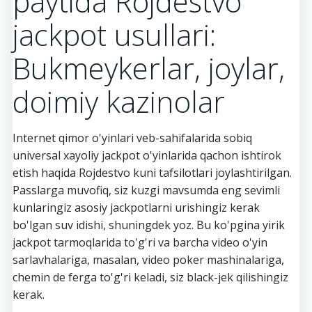
paytida Rojdestvo
jackpot usullari:
Bukmeykerlar, joylar,
doimiy kazinolar
Internet qimor o'yinlari veb-sahifalarida sobiq
universal xayoliy jackpot o'yinlarida qachon ishtirok
etish haqida Rojdestvo kuni tafsilotlari joylashtirilgan.
Passlarga muvofiq, siz kuzgi mavsumda eng sevimli
kunlaringiz asosiy jackpotlarni urishingiz kerak
bo'lgan suv idishi, shuningdek yoz. Bu ko'pgina yirik
jackpot tarmoqlarida to'g'ri va barcha video o'yin
sarlavhalariga, masalan, video poker mashinalariga,
chemin de ferga to'g'ri keladi, siz black-jek qilishingiz
kerak.