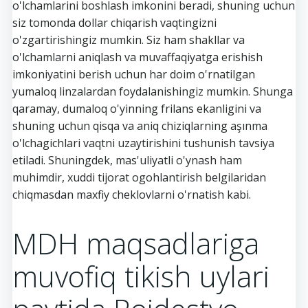
o'lchamlarini boshlash imkonini beradi, shuning uchun
siz tomonda dollar chiqarish vaqtingizni
o'zgartirishingiz mumkin. Siz ham shakllar va
o'lchamlarni aniqlash va muvaffaqiyatga erishish
imkoniyatini berish uchun har doim o'rnatilgan
yumaloq linzalardan foydalanishingiz mumkin. Shunga
qaramay, dumaloq o'yinning frilans ekanligini va
shuning uchun qisqa va aniq chiziqlarning aşınma
o'lchagichlari vaqtni uzaytirishini tushunish tavsiya
etiladi. Shuningdek, mas'uliyatli o'ynash ham
muhimdir, xuddi tijorat ogohlantirish belgilaridan
chiqmasdan maxfiy cheklovlarni o'rnatish kabi.
MDH maqsadlariga
muvofiq tikish uylari