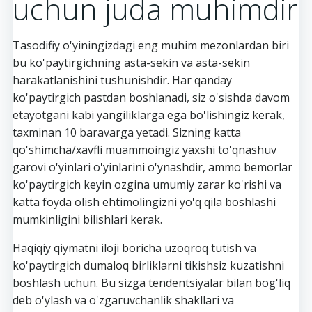
uchun juda muhimdir
Tasodifiy o'yiningizdagi eng muhim mezonlardan biri
bu ko'paytirgichning asta-sekin va asta-sekin
harakatlanishini tushunishdir. Har qanday
ko'paytirgich pastdan boshlanadi, siz o'sishda davom
etayotgani kabi yangiliklarga ega bo'lishingiz kerak,
taxminan 10 baravarga yetadi. Sizning katta
qo'shimcha/xavfli muammoingiz yaxshi to'qnashuv
garovi o'yinlari o'yinlarini o'ynashdir, ammo bemorlar
ko'paytirgich keyin ozgina umumiy zarar ko'rishi va
katta foyda olish ehtimolingizni yo'q qila boshlashi
mumkinligini bilishlari kerak.
Haqiqiy qiymatni iloji boricha uzoqroq tutish va
ko'paytirgich dumaloq birliklarni tikishsiz kuzatishni
boshlash uchun. Bu sizga tendentsiyalar bilan bog'liq
deb o'ylash va o'zgaruvchanlik shakllari va