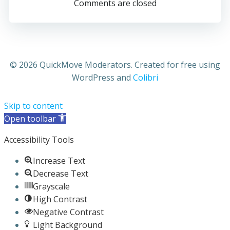
Comments are closed
© 2026 QuickMove Moderators. Created for free using
WordPress and
Colibri
Skip to content
Open toolbar
Accessibility Tools
Increase Text
Decrease Text
Grayscale
High Contrast
Negative Contrast
Light Background