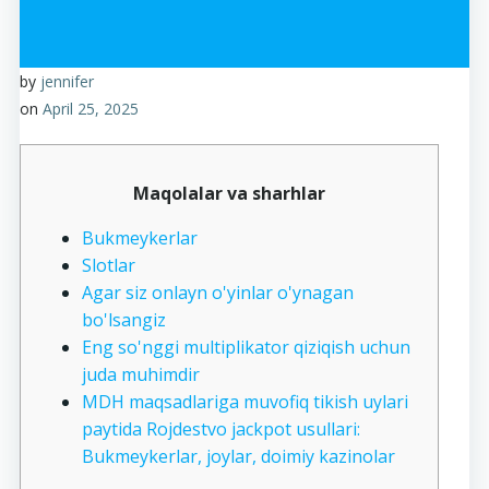
by
jennifer
on
April 25, 2025
Maqolalar va sharhlar
Bukmeykerlar
Slotlar
Agar siz onlayn o'yinlar o'ynagan
bo'lsangiz
Eng so'nggi multiplikator qiziqish uchun
juda muhimdir
MDH maqsadlariga muvofiq tikish uylari
paytida Rojdestvo jackpot usullari:
Bukmeykerlar, joylar, doimiy kazinolar