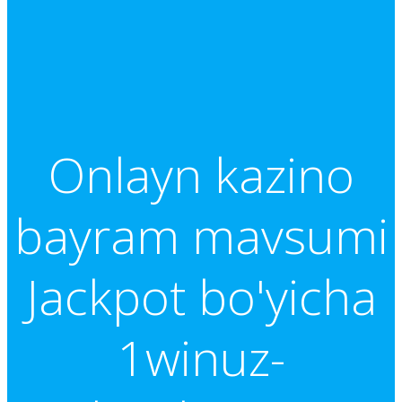
Onlayn kazino
bayram mavsumi
Jackpot bo'yicha
1winuz-