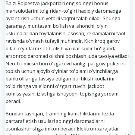
Ba'zi Rojdestvo jackpotlari eng so'nggi bonus
mahsulotlarini to'g'ridan-to'g'ri haqiqiy daromadga
aylantirish uchun yetarli vaqtni talab qiladi. Shunga
qaramay, muntazam bo'lish va ishonchli o'yin
uskunalaridan foydalanish, asosan, reklamalarni faol
ravishda o'ynash tufayli muhimdir. Kichikroq garov
bilan o'yinlarni sotib olish va ular sodir bo'lganda
arzonroq daromad olishni boshlash juda tavsiya etiladi.
Neo-to-midsection o'zgaruvchanligi pai gow pokerini
topish uchun ajoyib o'yinlar to'plami o'yinchilarga
bankrolllariga tavsiya etilgan pul tikish kodlarini
to'ldirishga va e'lonni o'zgartiruvchi jackpot
komissiyasini izlashga ishtiyoqni topishga yordam
beradi.
Bundan tashqari, tizimning kamchiliklarini tezda
bartaraf etish usullari so'nggi daromadlarni
osonlashtirishga imkon beradi. Elektron xarajatlar