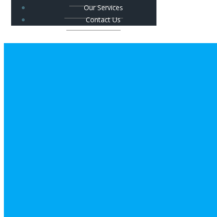
Our Services
Contact Us