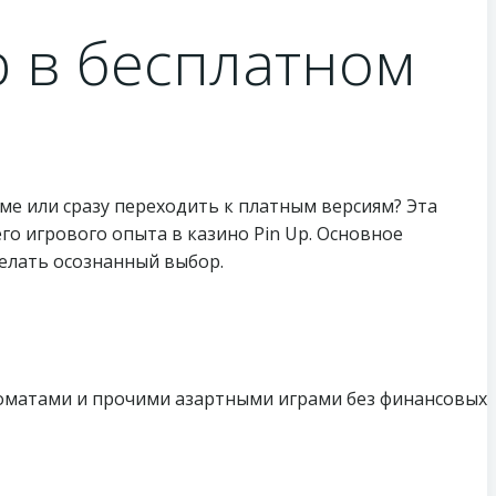
p в бесплатном
ме или сразу переходить к платным версиям? Эта
о игрового опыта в казино Pin Up. Основное
елать осознанный выбор.
томатами и прочими азартными играми без финансовых