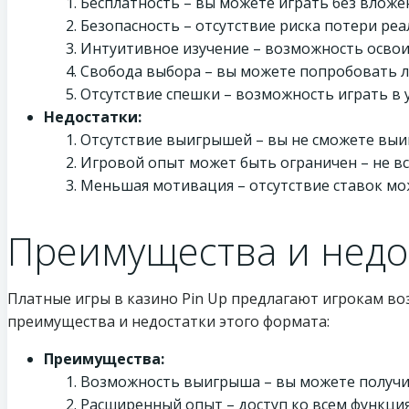
Бесплатность – вы можете играть без вложе
Безопасность – отсутствие риска потери реа
Интуитивное изучение – возможность освои
Свобода выбора – вы можете попробовать л
Отсутствие спешки – возможность играть в 
Недостатки:
Отсутствие выигрышей – вы не сможете выи
Игровой опыт может быть ограничен – не в
Меньшая мотивация – отсутствие ставок мо
Преимущества и недо
Платные игры в казино Pin Up предлагают игрокам в
преимущества и недостатки этого формата:
Преимущества:
Возможность выигрыша – вы можете получи
Расширенный опыт – доступ ко всем функция