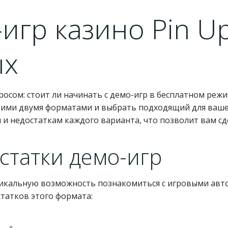
игр казино Pin U
ых
осом: стоит ли начинать с демо-игр в бесплатном режи
тими двумя форматами и выбрать подходящий для вашег
и недостаткам каждого варианта, что позволит вам сд
статки демо-игр
никальную возможность познакомиться с игровыми ав
татков этого формата: