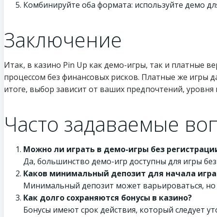
Комбинируйте оба формата: используйте демо для
Заключение
Итак, в казино Pin Up как демо-игры, так и платные 
процессом без финансовых рисков. Платные же игры 
итоге, выбор зависит от ваших предпочтений, уровня 
Часто задаваемые во
Можно ли играть в демо-игры без регистрации
Да, большинство демо-игр доступны для игры без
Каков минимальный депозит для начала играт
Минимальный депозит может варьироваться, но о
Как долго сохраняются бонусы в казино?
Бонусы имеют срок действия, который следует ут