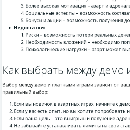
Более высокая мотивация – азарт и адренал
Социальные аспекты – возможность состязат
Бонусы и акции – возможность получения д
Недостатки:
Риски – возможность потери реальных денег
Необходимость вложений – необходимо попо
Психологические нагрузки – азарт может вы
Как выбрать между демо 
Выбор между демо и платными играми зависит от ваши
правильный выбор:
Если вы новичок в азартных играх, начните с дем
Если у вас есть опыт, но вы хотите попробовать 
Если ваша цель – это выигрыш и получение адрен
Не забывайте устанавливать лимиты на свои ста