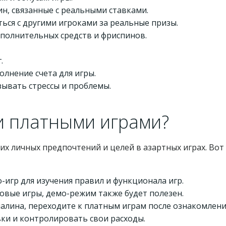
ин, связанные с реальными ставками.
ься с другими игроками за реальные призы.
ополнительных средств и фриспинов.
.
лнение счета для игры.
зывать стрессы и проблемы.
и платными играми?
х личных предпочтений и целей в азартных играх. Вот
о-игр для изучения правил и функционала игр.
новые игры, демо-режим также будет полезен.
алина, переходите к платным играм после ознакомлени
вки и контролировать свои расходы.