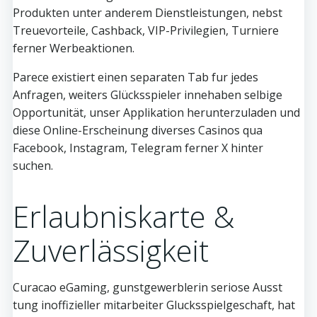
Produkten unter anderem Dienstleistungen, nebst
Treuevorteile, Cashback, VIP-Privilegien, Turniere
ferner Werbeaktionen.
Parece existiert einen separaten Tab fur jedes
Anfragen, weiters Glücksspieler innehaben selbige
Opportunität, unser Applikation herunterzuladen und
diese Online-Erscheinung diverses Casinos qua
Facebook, Instagram, Telegram ferner X hinter
suchen.
Erlaubniskarte &
Zuverlässigkeit
Curacao eGaming, gunstgewerblerin seriose Ausst
tung inoffizieller mitarbeiter Glucksspielgeschaft, hat