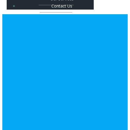
Contact Us