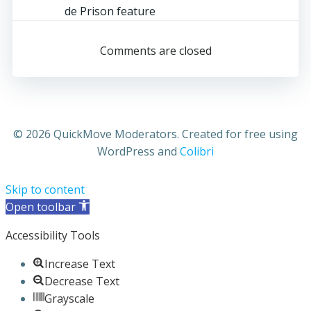
de Prison feature
Comments are closed
© 2026 QuickMove Moderators. Created for free using
WordPress and
Colibri
Skip to content
Open toolbar
Accessibility Tools
Increase Text
Decrease Text
Grayscale