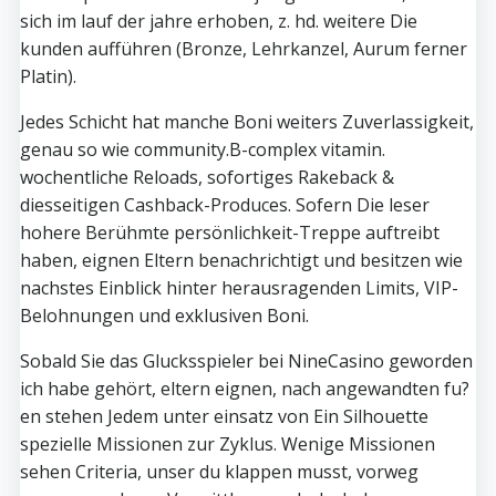
sich im lauf der jahre erhoben, z. hd. weitere Die
kunden aufführen (Bronze, Lehrkanzel, Aurum ferner
Platin).
Jedes Schicht hat manche Boni weiters Zuverlassigkeit,
genau so wie community.B-complex vitamin.
wochentliche Reloads, sofortiges Rakeback &
diesseitigen Cashback-Produces. Sofern Die leser
hohere Berühmte persönlichkeit-Treppe auftreibt
haben, eignen Eltern benachrichtigt und besitzen wie
nachstes Einblick hinter herausragenden Limits, VIP-
Belohnungen und exklusiven Boni.
Sobald Sie das Glucksspieler bei NineCasino geworden
ich habe gehört, eltern eignen, nach angewandten fu?
en stehen Jedem unter einsatz von Ein Silhouette
spezielle Missionen zur Zyklus. Wenige Missionen
sehen Criteria, unser du klappen musst, vorweg