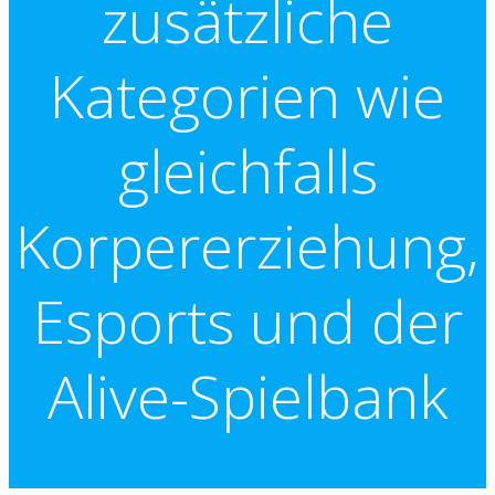
zusätzliche
Kategorien wie
gleichfalls
Korpererziehung,
Esports und der
Alive-Spielbank